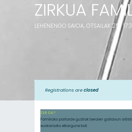
ZIRKUA FAMIL
LEHENENGO SAIOA, OTSAILAK 25, 17:3
Registrations are
closed
ZER DA?
Familiako partaide guztiak beraien gaitasun artisti
euskarazko elkargune bat.