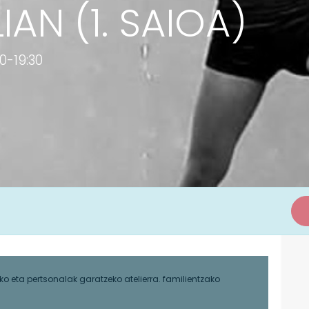
IAN (1. SAIOA)
0-19:30
ko eta pertsonalak garatzeko atelierra. familientzako