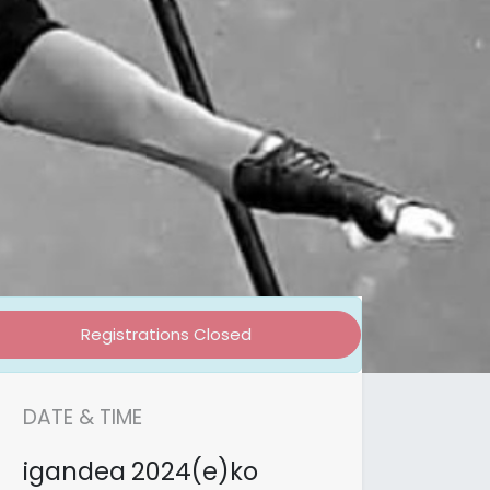
Registrations Closed
DATE & TIME
igandea
2024(e)ko