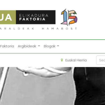
Faktoria
Argibideak
Blogak
Euskal Herria