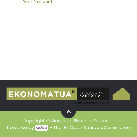
Reset Password
Copyright © Aiaraldea Ekintzen Faktoria
Powered by
- The #1
Open Source eCommerce