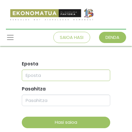
SAIOA HASI
DENDA
Eposta
Pasahitza
Hasi saioa