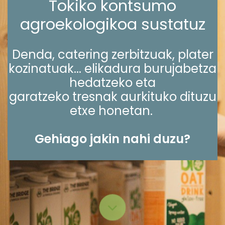
Tokiko kontsumo
agroekologikoa sustatuz
Denda, catering zerbitzuak, plater
kozinatuak... elikadura burujabetza
hedatzeko eta
garatzeko tresnak aurkituko dituzu
etxe honetan.
Gehiago jakin nahi duzu?