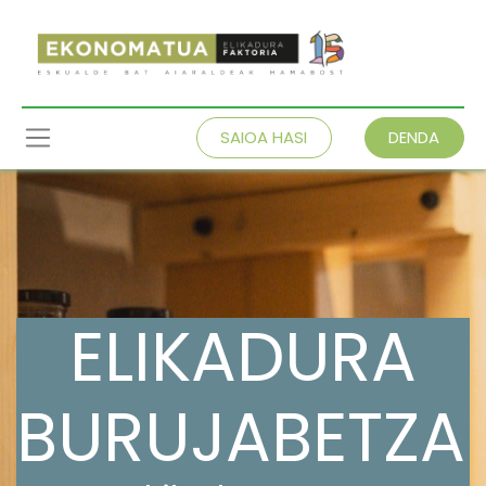
SAIOA HASI
DENDA
ELIKADURA
BURUJABETZA