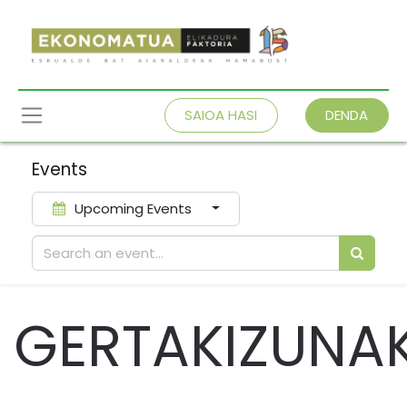
SAIOA HASI
DENDA
Events
Upcoming Events
GERTAKIZUNA