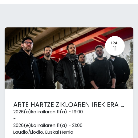
IRA.
11
ARTE HARTZE ZIKLOAREN IREKIERA EGUNA · AUHEN KONTZERTUA
2026(e)ko irailaren 11(a)
-
19:00
-
2026(e)ko irailaren 11(a)
-
21:00
Laudio/Llodio
,
Euskal Herria