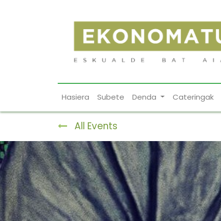
Hasiera
Subete
Denda
Cateringak
All Events