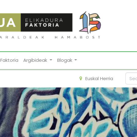
Faktoria
Argibideak
Blogak
Euskal Herria