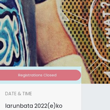
Registrations Closed
DATE & TIME
larunbata
2022(e)ko