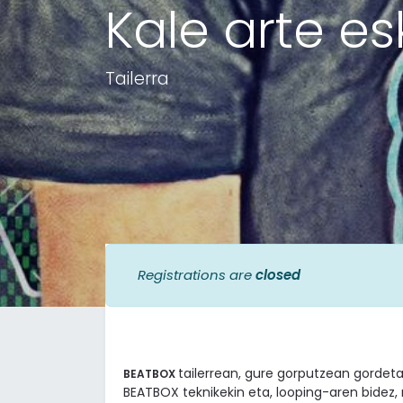
Kale arte e
Tailerra
Registrations are
closed
tailerrean, gure gorputzean gordet
BEATBOX
BEATBOX teknikekin eta, looping-aren bidez,