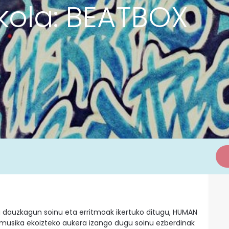
skola: BEATBOX
a dauzkagun soinu eta erritmoak ikertuko ditugu, HUMAN
 musika ekoizteko aukera izango dugu soinu ezberdinak