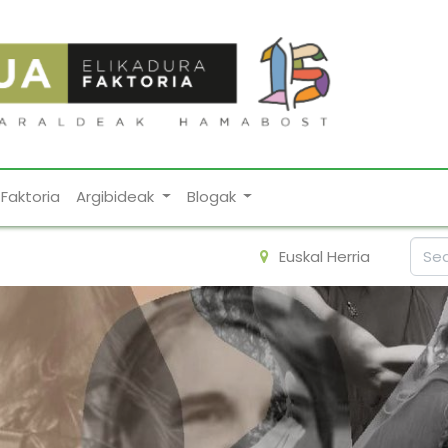
Faktoria
Argibideak
Blogak
Euskal Herria