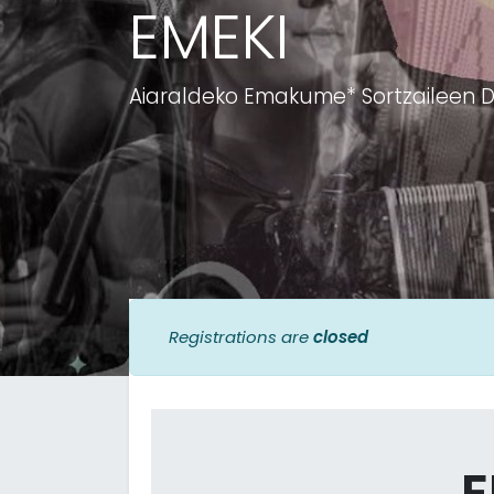
EMEKI
Aiaraldeko Emakume* Sortzaileen Di
Registrations are
closed
E