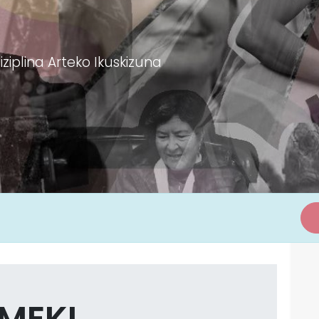
ziplina Arteko Ikuskizuna
MEKI