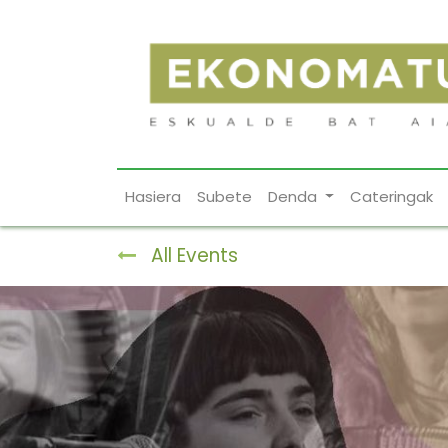
Hasiera
Subete
Denda
Cateringak
All Events