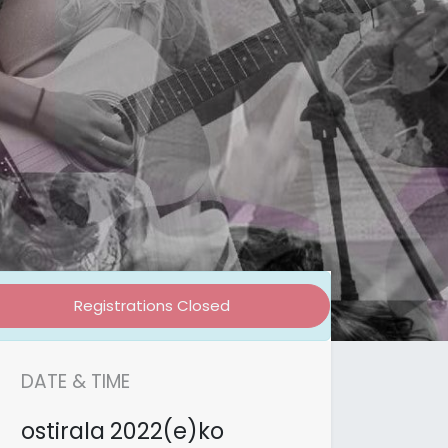
Registrations Closed
DATE & TIME
ostirala
2022(e)ko