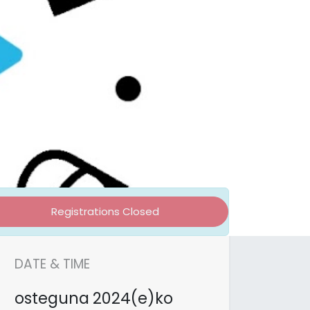
lde
Registrations Closed
DATE & TIME
osteguna
2024(e)ko