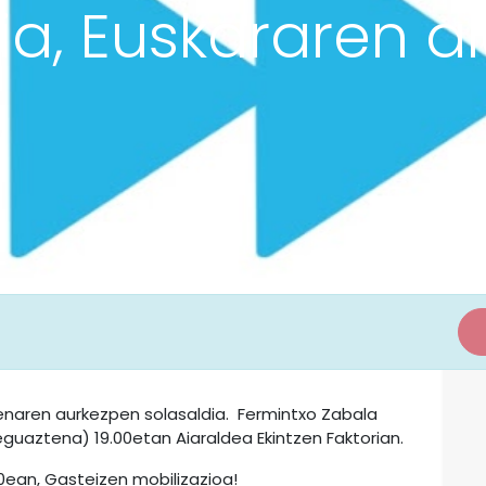
ia, Euskararen a
menaren aurkezpen solasaldia. Fermintxo Zabala
eguaztena) 19.00etan Aiaraldea Ekintzen Faktorian.
30ean, Gasteizen mobilizazioa!