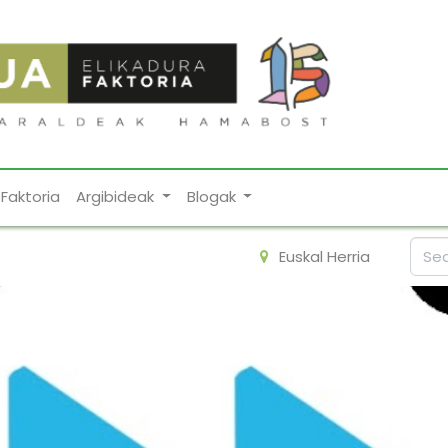
Faktoria
Argibideak
Blogak
Euskal Herria