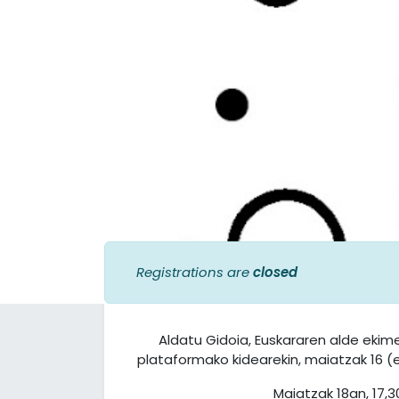
Aldatu Gido
Aurkezpen solasaldia
Registrations are
closed
Aldatu Gidoia, Euskararen alde eki
plataformako kidearekin, maiatzak 16 (
Maiatzak 18an, 17,