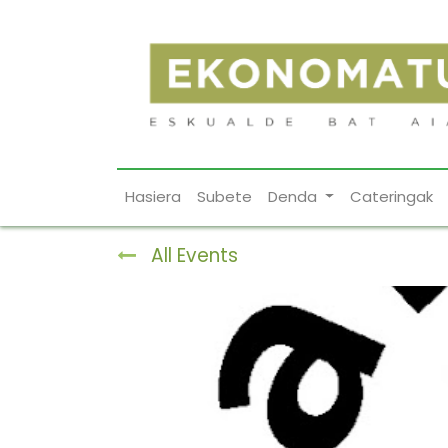
Hasiera
Subete
Denda
Cateringak
All Events