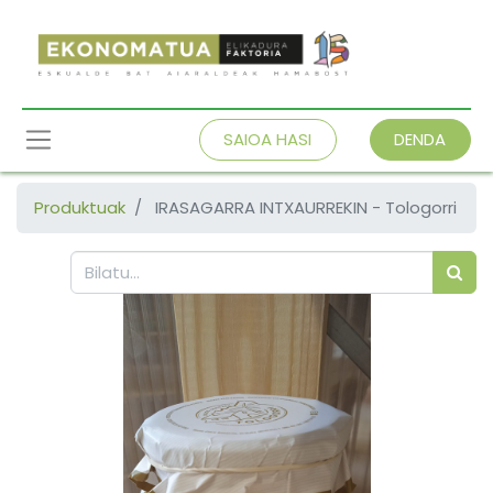
SAIOA HASI
DENDA
Produktuak
IRASAGARRA INTXAURREKIN - Tologorri