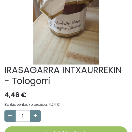
IRASAGARRA INTXAURREKIN
- Tologorri
4,46
€
Bazkideentzako prezioa:
4,24
€