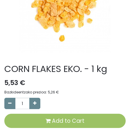
CORN FLAKES EKO. - 1 kg
5,53
€
Bazkideentzako prezioa:
5,26
€
Add to Cart