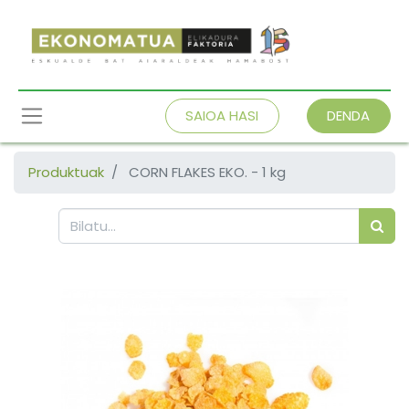
SAIOA HASI
DENDA
Produktuak
CORN FLAKES EKO. - 1 kg