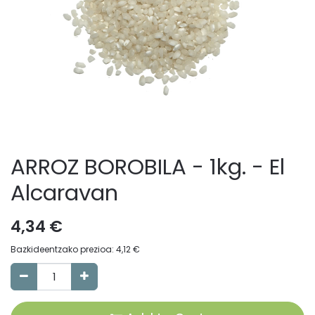
ARROZ BOROBILA - 1kg. - El
Alcaravan
4,34
€
Bazkideentzako prezioa:
4,12
€