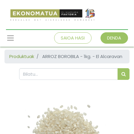
SAIOA HASI
DENDA
Produktuak
ARROZ BOROBILA - 1kg. - El Alcaravan