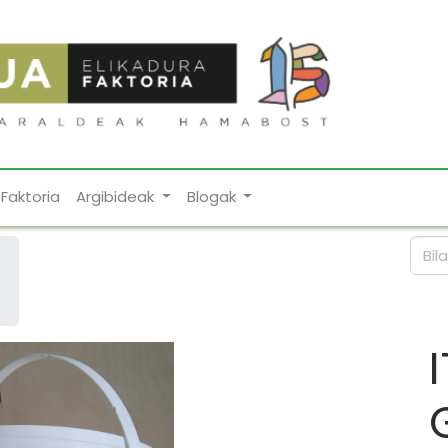
Faktoria
Argibideak
Blogak