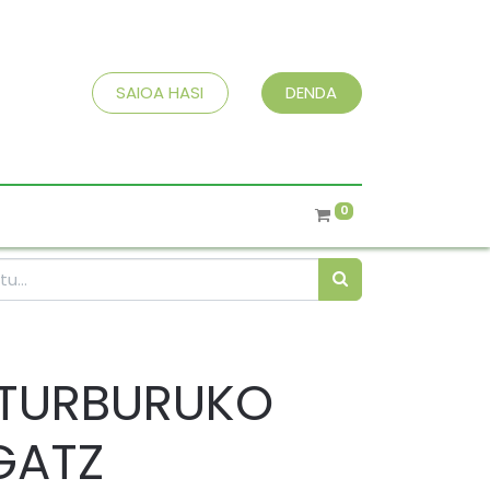
SAIOA HASI
DENDA
0
ITURBURUKO
GATZ