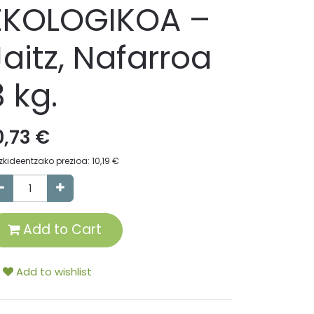
EKOLOGIKOA –
Jaitz, Nafarroa
3 kg.
0,73
€
zkideentzako prezioa:
10,19
€
Add to Cart
Add to wishlist