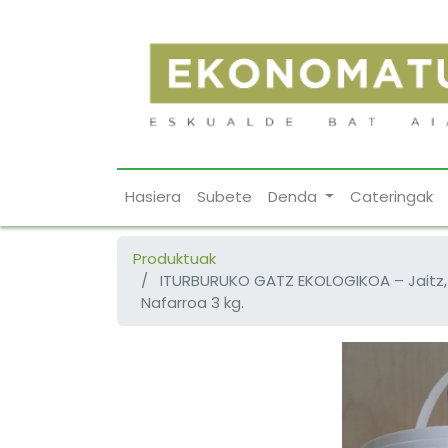
Hasiera
Subete
Denda
Cateringak
Produktuak
ITURBURUKO GATZ EKOLOGIKOA – Jaitz,
Nafarroa 3 kg.