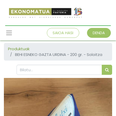
SAIOA HASI
DENDA
Produktuak
BEHI ESNEKO GAZTA URDINA - 200 gr. - Soloitza