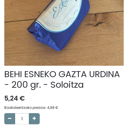
BEHI ESNEKO GAZTA URDINA
- 200 gr. - Soloitza
5,24
€
Bazkideentzako prezioa:
4,98
€