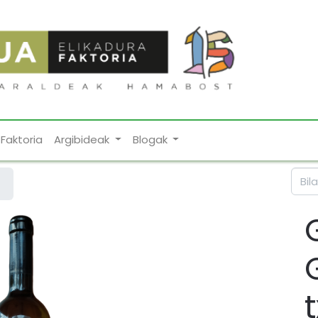
Faktoria
Argibideak
Blogak