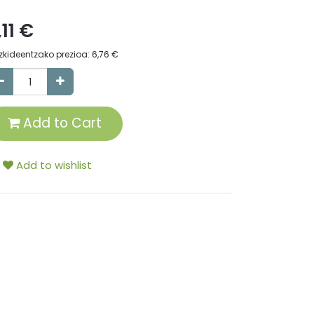
,11
€
zkideentzako prezioa:
6,76
€
Add to Cart
Add to wishlist