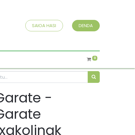
SAIOA HASI
DENDA
0
Garate -
Garate
txakolinak