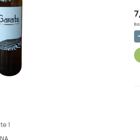
7
Ba
te 1
INA