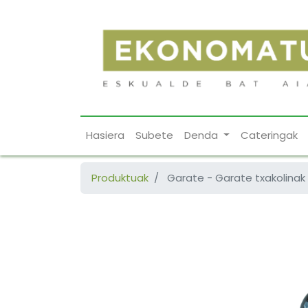
Hasiera
Subete
Denda
Cateringak
Produktuak
Garate - Garate txakolinak