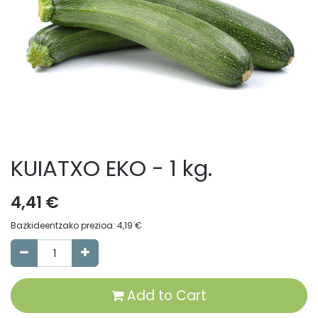
KUIATXO EKO - 1 kg.
4,41
€
Bazkideentzako prezioa:
4,19
€
Add to Cart