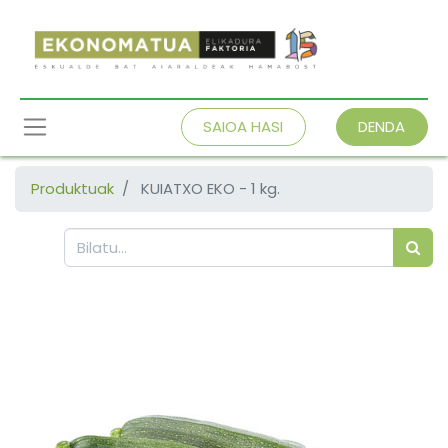
SAIOA HASI
DENDA
Produktuak
KUIATXO EKO - 1 kg.