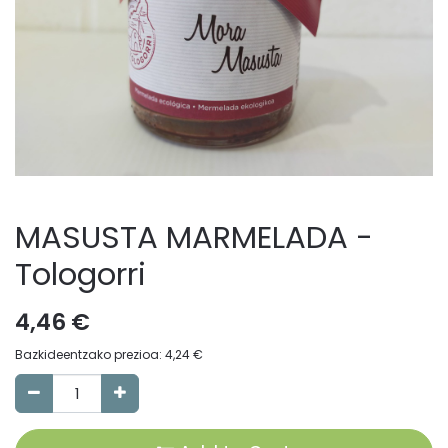
MASUSTA MARMELADA -
Tologorri
4,46
€
Bazkideentzako prezioa:
4,24
€