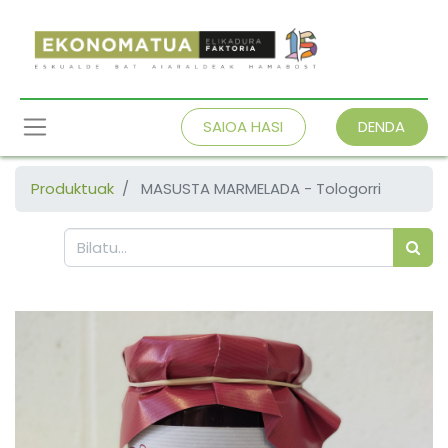
SAIOA HASI
DENDA
Produktuak
MASUSTA MARMELADA - Tologorri