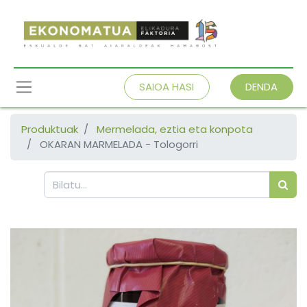
SAIOA HASI
DENDA
Produktuak
Mermelada, eztia eta konpota
OKARAN MARMELADA - Tologorri