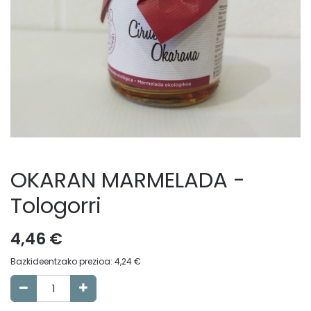
OKARAN MARMELADA -
Tologorri
4,46
€
Bazkideentzako prezioa:
4,24
€