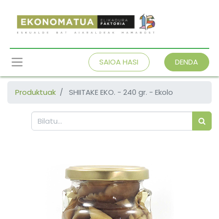
SAIOA HASI
DENDA
Produktuak
SHIITAKE EKO. - 240 gr. - Ekolo