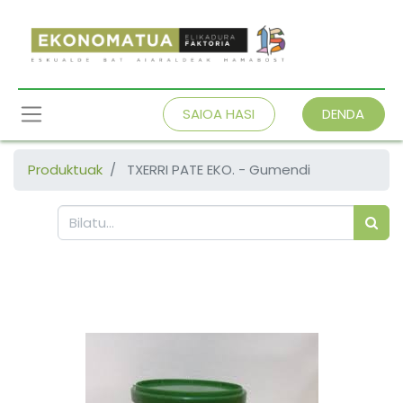
SAIOA HASI
DENDA
Produktuak
TXERRI PATE EKO. - Gumendi