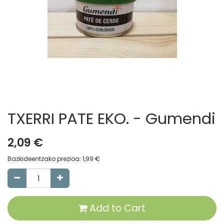
TXERRI PATE EKO. - Gumendi
2,09
€
Bazkideentzako prezioa:
1,99
€
Add to Cart