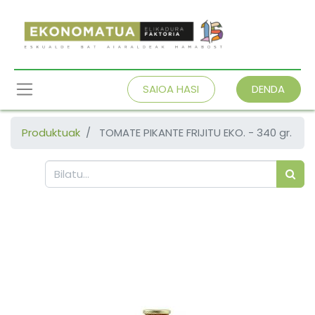
SAIOA HASI
DENDA
Produktuak
TOMATE PIKANTE FRIJITU EKO. - 340 gr.