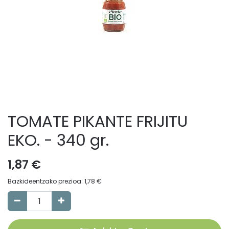
TOMATE PIKANTE FRIJITU
EKO. - 340 gr.
1,87
€
Bazkideentzako prezioa:
1,78
€