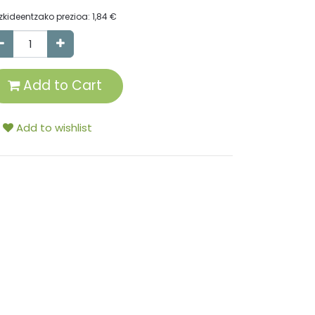
zkideentzako prezioa:
1,84
€
Add to Cart
Add to wishlist