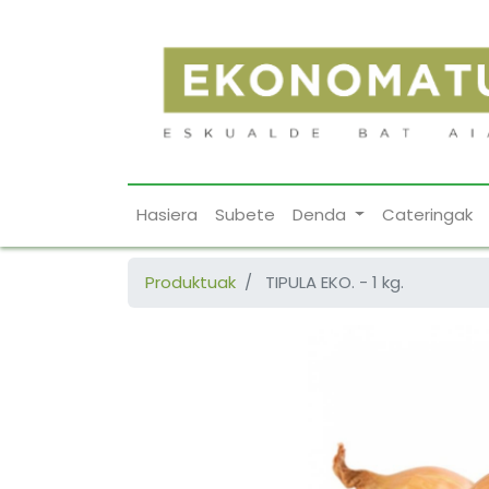
Hasiera
Subete
Denda
Cateringak
Produktuak
TIPULA EKO. - 1 kg.