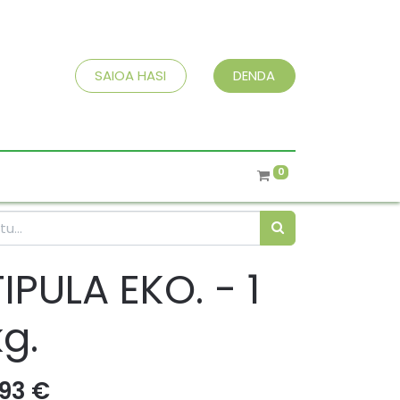
SAIOA HASI
DENDA
0
TIPULA EKO. - 1
kg.
,93
€