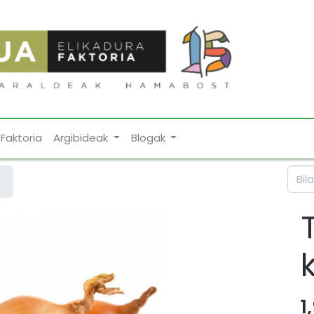
Faktoria
Argibideak
Blogak
1