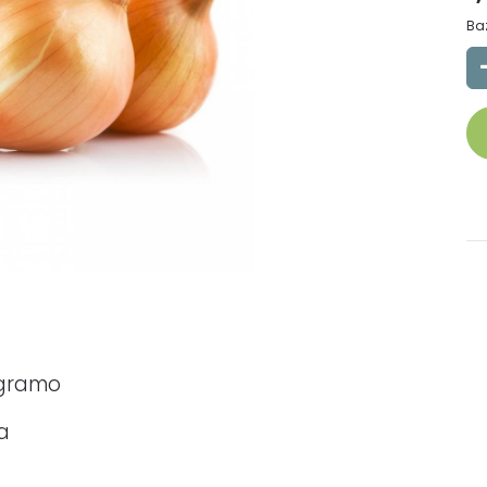
Ba
ogramo
oa