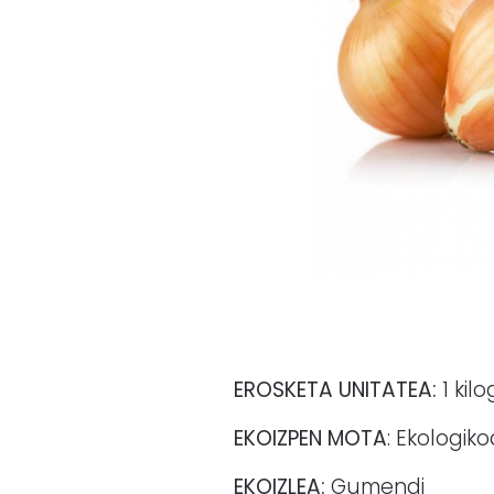
EROSKETA UNITATEA:
1 kil
EKOIZPEN MOTA
: Ekologik
EKOIZLEA:
Gumendi