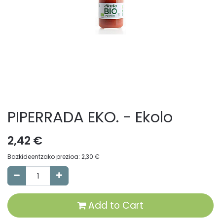
PIPERRADA EKO. - Ekolo
2,42
€
Bazkideentzako prezioa:
2,30
€
Add to Cart