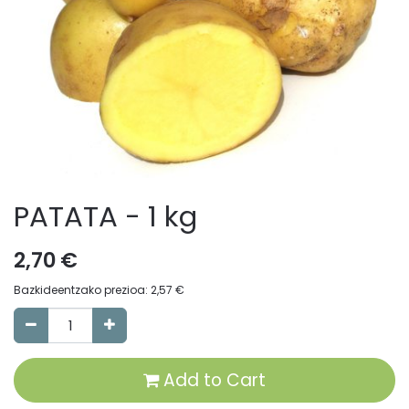
PATATA - 1 kg
2,70
€
Bazkideentzako prezioa:
2,57
€
Add to Cart