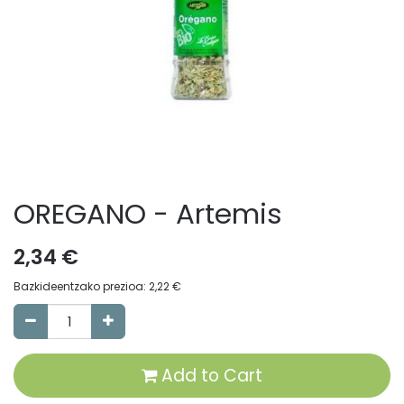
OREGANO - Artemis
2,34
€
Bazkideentzako prezioa:
2,22
€
Add to Cart