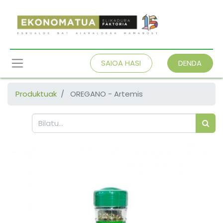
SAIOA HASI
DENDA
Produktuak
OREGANO - Artemis