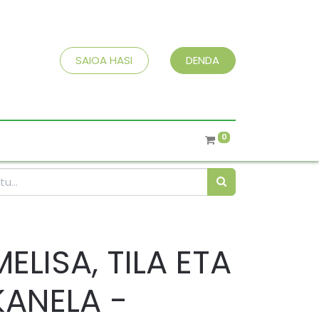
SAIOA HASI
DENDA
0
MELISA, TILA ETA
KANELA -