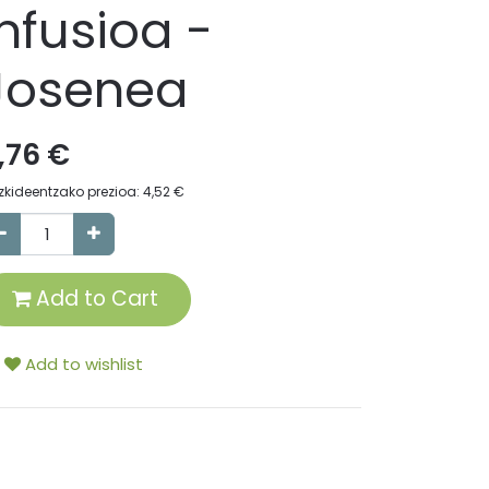
Infusioa -
Josenea
,76
€
zkideentzako prezioa:
4,52
€
Add to Cart
Add to wishlist