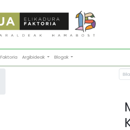
Faktoria
Argibideak
Blogak