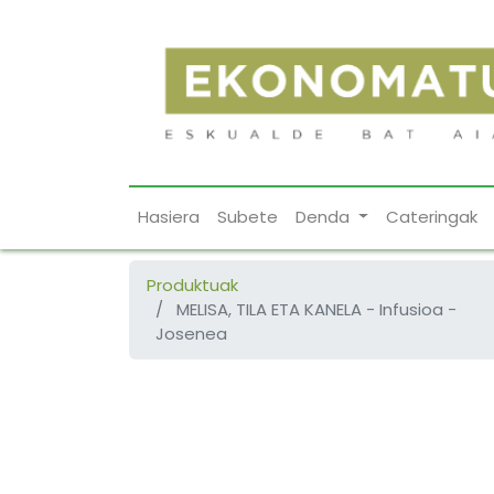
Hasiera
Subete
Denda
Cateringak
Produktuak
MELISA, TILA ETA KANELA - Infusioa -
Josenea