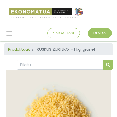
SAIOA HASI
DENDA
Produktuak
KUSKUS ZURI EKO. - 1 kg. granel