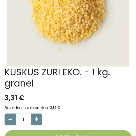
KUSKUS ZURI EKO. - 1 kg.
granel
3,31
€
Bazkideentzako prezioa:
3,14
€