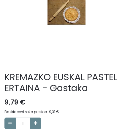
KREMAZKO EUSKAL PASTEL
ERTAINA - Gastaka
9,79
€
Bazkideentzako prezioa:
9,31
€