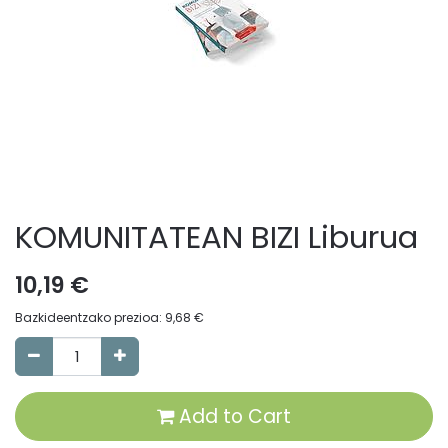
KOMUNITATEAN BIZI Liburua
10,19
€
Bazkideentzako prezioa:
9,68
€
Add to Cart