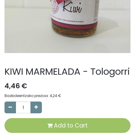
KIWI MARMELADA - Tologorri
4,46
€
Bazkideentzako prezioa:
4,24
€
Add to Cart