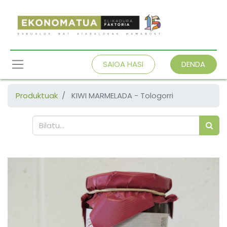
SAIOA HASI
DENDA
Produktuak
KIWI MARMELADA - Tologorri