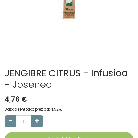
JENGIBRE CITRUS - Infusioa
- Josenea
4,76
€
Bazkideentzako prezioa:
4,52
€