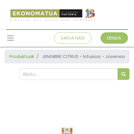
SAIOA HASI
DENDA
Produktuak
JENGIBRE CITRUS - Infusioa - Josenea