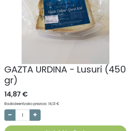
GAZTA URDINA - Lusuri (450
gr)
14,87
€
Bazkideentzako prezioa:
14,13
€