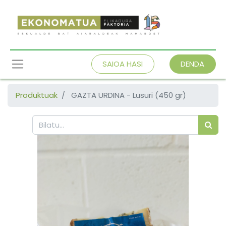
SAIOA HASI
DENDA
Produktuak
GAZTA URDINA - Lusuri (450 gr)