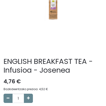
ENGLISH BREAKFAST TEA -
Infusioa - Josenea
4,76
€
Bazkideentzako prezioa:
4,52
€