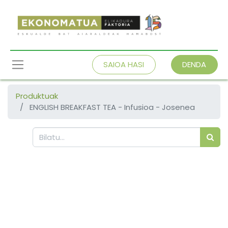
SAIOA HASI
DENDA
Produktuak
ENGLISH BREAKFAST TEA - Infusioa - Josenea