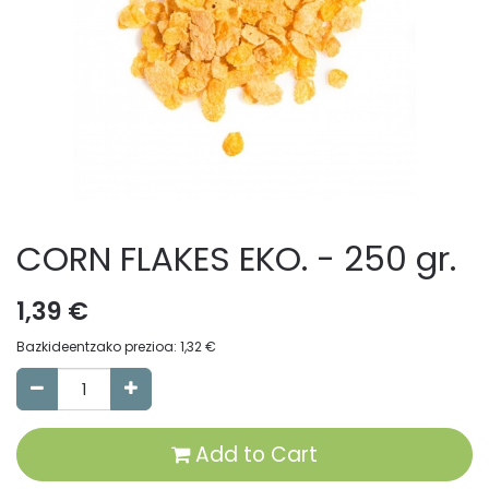
CORN FLAKES EKO. - 250 gr.
1,39
€
Bazkideentzako prezioa:
1,32
€
Add to Cart