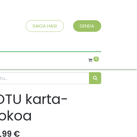
SAIOA HASI
DENDA
0
OTU karta-
jokoa
1,99
€