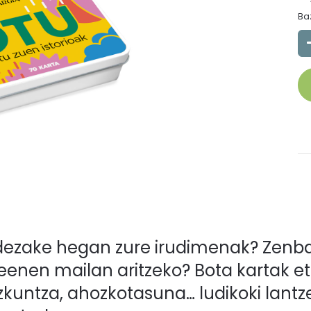
Ba
dezake hegan zure irudimenak? Zenba
eenen mailan aritzeko? Bota kartak eta
zkuntza, ahozkotasuna… ludikoki lantze