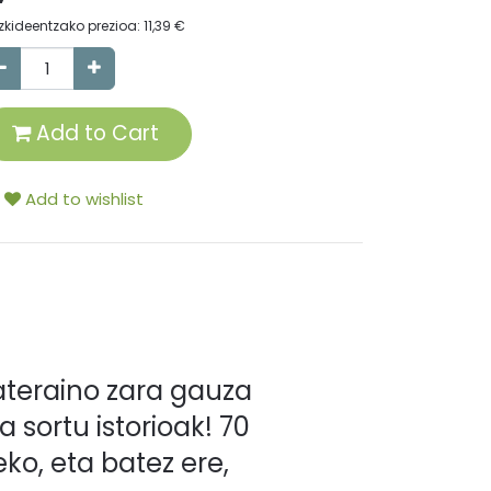
zkideentzako prezioa:
11,39
€
Add to Cart
Add to wishlist
teraino zara gauza
 sortu istorioak! 70
ko, eta batez ere,