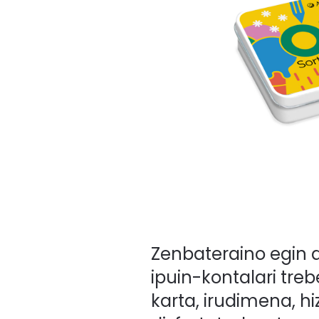
Zenbateraino egin 
ipuin-kontalari treb
karta, irudimena, hi