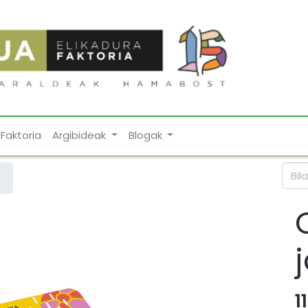
Faktoria
Argibideak
Blogak
1