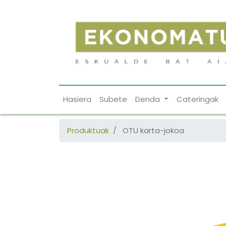
Hasiera
Subete
Denda
Cateringak
Produktuak
OTU karta-jokoa