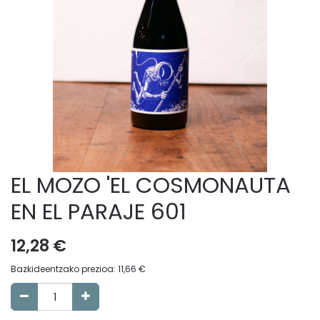
EL MOZO 'EL COSMONAUTA
EN EL PARAJE 601
12,28
€
Bazkideentzako prezioa:
11,66
€