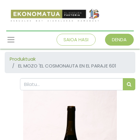
SAIOA HASI
DENDA
Produktuak
EL MOZO 'EL COSMONAUTA EN EL PARAJE 601