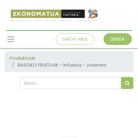
SAIOA HASI
DENDA
Produktuak
BASOKO FRUITUAK - Infusioa - Josenea