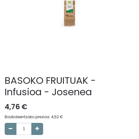
BASOKO FRUITUAK -
Infusioa - Josenea
4,76
€
Bazkideentzako prezioa:
4,52
€