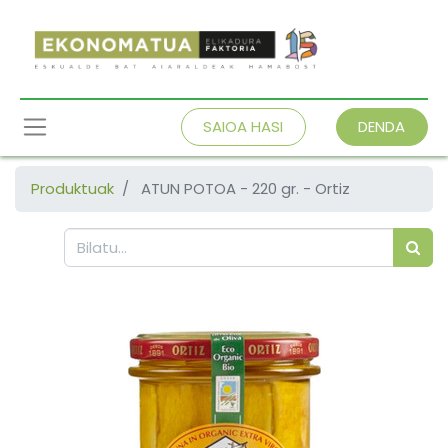
SAIOA HASI
DENDA
Produktuak
ATUN POTOA - 220 gr. - Ortiz