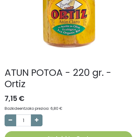
ATUN POTOA - 220 gr. -
Ortiz
7,15
€
Bazkideentzako prezioa:
6,80
€