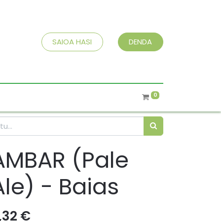
SAIOA HASI
DENDA
0
AMBAR (Pale
Ale) - Baias
,32
€