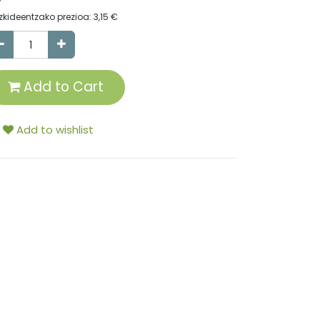
zkideentzako prezioa:
3,15
€
Add to Cart
Add to wishlist