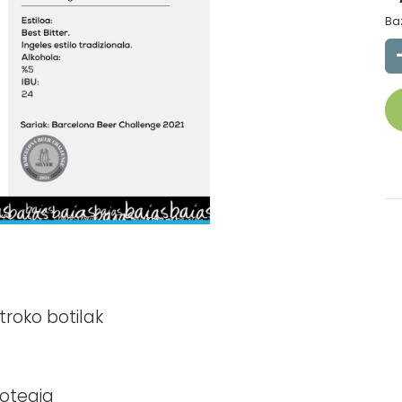
Ba
litroko botilak
otegia