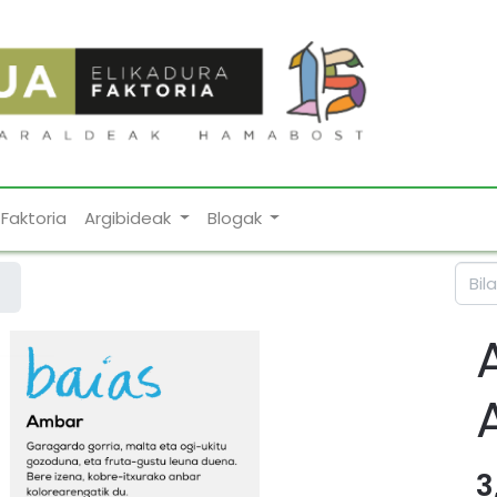
Faktoria
Argibideak
Blogak
3