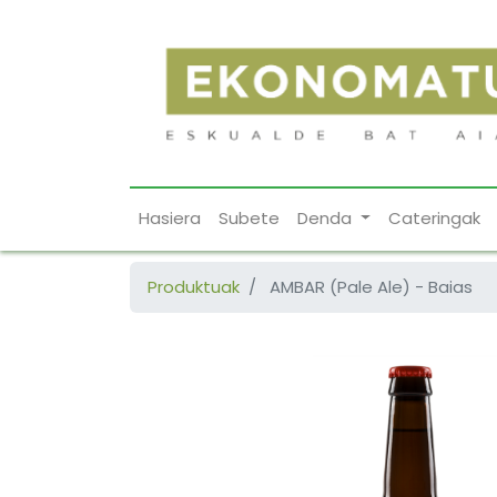
Hasiera
Subete
Denda
Cateringak
Produktuak
AMBAR (Pale Ale) - Baias