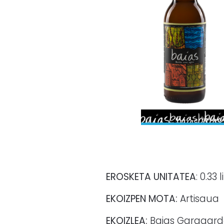
EROSKETA UNITATEA
: 0.33 
EKOIZPEN MOTA:
Artisaua
EKOIZLEA:
Baias Garagard