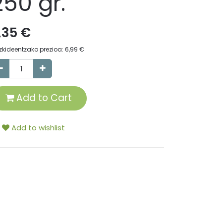
250 gr.
,35
€
zkideentzako prezioa:
6,99
€
Add to Cart
Add to wishlist