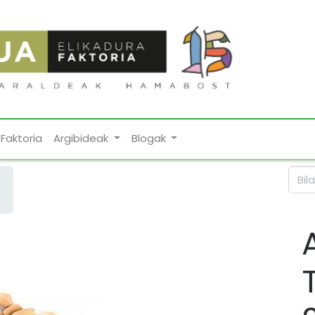
Faktoria
Argibideak
Blogak