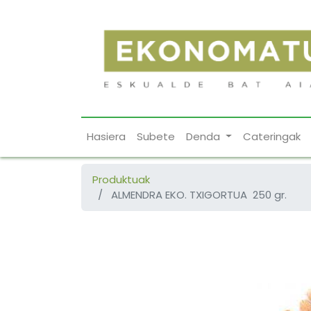
Hasiera
Subete
Denda
Cateringak
Produktuak
ALMENDRA EKO. TXIGORTUA 250 gr.