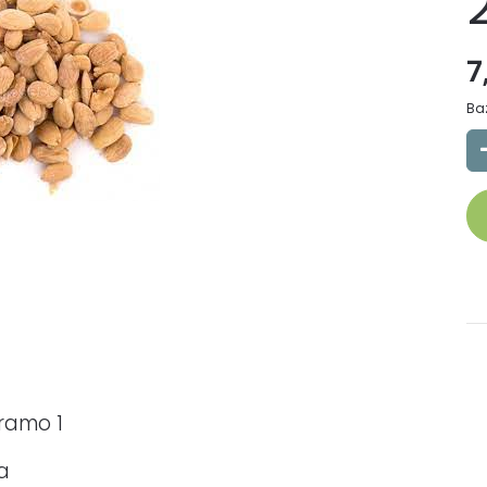
7
Ba
ramo 1
oa