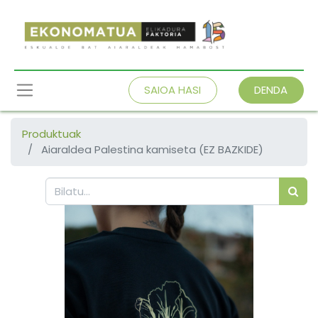
SAIOA HASI
DENDA
Produktuak
Aiaraldea Palestina kamiseta (EZ BAZKIDE)