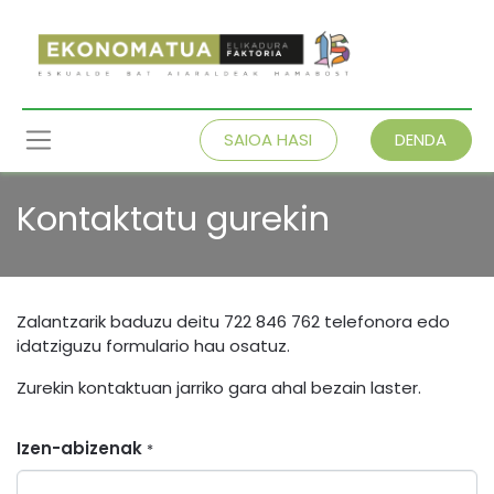
SAIOA HASI
DENDA
Kontaktatu gurekin
Zalantzarik baduzu deitu 722 846 762 telefonora edo
idatziguzu formulario hau osatuz.
Zurekin kontaktuan jarriko gara ahal bezain laster.
Izen-abizenak
*