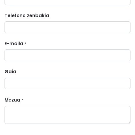
Telefono zenbakia
E-maila
*
Gaia
Mezua
*