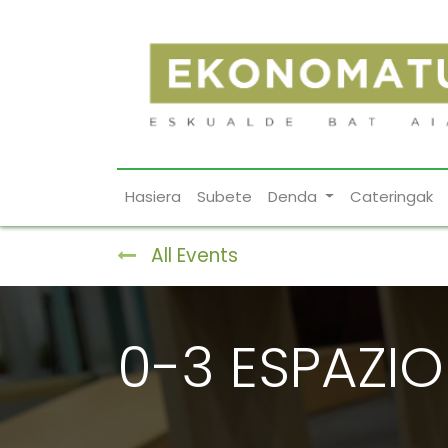
Hasiera
Subete
Denda
Cateringak
All Events
0-3 ESPAZIO