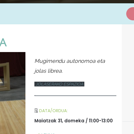
EA
Mugimendu autonomoa eta
jolas librea.
JOLASERAKO ESPAZIOA
·
🗓️
DATA/ORDUA:
Maiatzak 31, domeka / 11:00-13:00