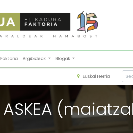
Faktoria
Argibideak
Blogak
Euskal Herria
 ASKEA (maiatzak