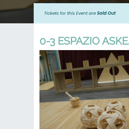
Tickets for this Event are
Sold Out
0-3 ESPAZIO ASK