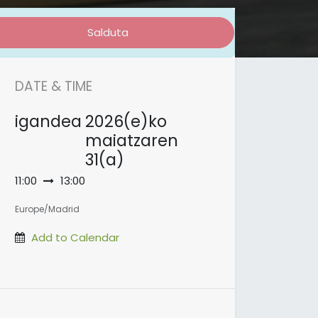
Salduta
DATE & TIME
igandea
2026(e)ko
maiatzaren
31(a)
11:00
13:00
Europe/Madrid
Add to Calendar