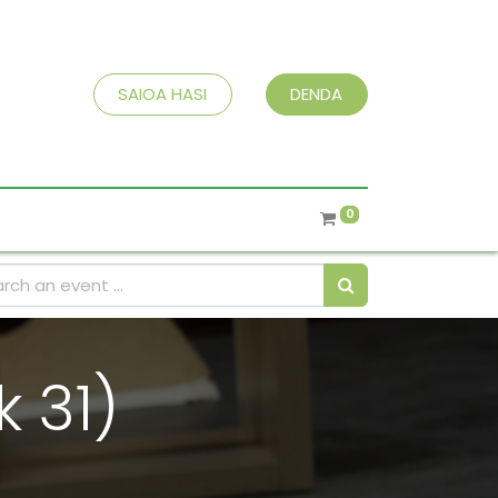
SAIOA HASI
DENDA
0
 31)